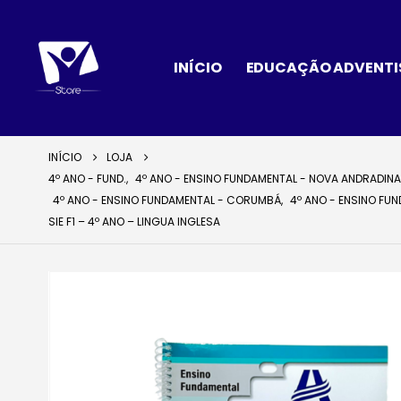
INÍCIO
EDUCAÇÃO ADVENTI
INÍCIO
LOJA
4º ANO - FUND.
,
4º ANO - ENSINO FUNDAMENTAL - NOVA ANDRADINA
4º ANO - ENSINO FUNDAMENTAL - CORUMBÁ
,
4º ANO - ENSINO FU
SIE F1 – 4º ANO – LINGUA INGLESA