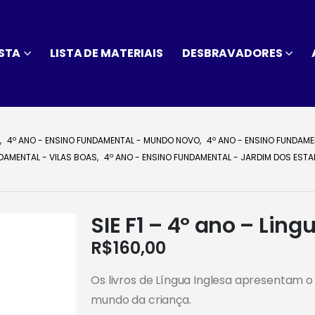
STA
LISTA DE MATERIAIS
DESBRAVADORES
,
4º ANO - ENSINO FUNDAMENTAL - MUNDO NOVO
,
4º ANO - ENSINO FUNDAME
NDAMENTAL - VILAS BOAS
,
4º ANO - ENSINO FUNDAMENTAL - JARDIM DOS EST
SIE F1 – 4º ano – Ling
R$
160,00
Os livros de Língua Inglesa apresentam o
mundo da criança.