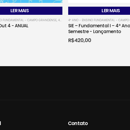
LER MAIS
LER MAIS
S
RADOS
LAS BOAS
NO FUNDAMENTAL - MUNDO NOVO
NO FUNDAMENTAL - CAMPO GRANDENSE
,
4º ANO - ENSINO FUNDAMENTAL - MIRANDA
,
4º ANO - ENSINO FUNDAMENTAL - JARDIM DOS ESTADOS
,
4º ANO - FUND.
,
4º ANO - ENSINO FUNDAMENTAL - DOURADOS
,
4º ANO - ENSINO FUNDAMENTAL - NOVA ANDRADINA
,
4º ANO - ENSINO FUNDAMENTAL - DOURADOS
,
4º ANO - ENSINO FUNDAMENTAL - MUNDO
4º ANO - ENSINO FUNDAMENTAL - CAMPO
,
4º ANO - ENSINO FUNDA
,
4º ANO - ENSINO F
,
,
4º
4
 Out 4 - ANUAL
SIE – Fundamental I – 4º Ano 
Semestre - Lançamento
R$
420,00
l
Contato