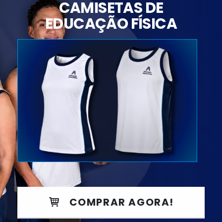
CAMISETAS DE
página
página
EDUCAÇÃO FÍSICA
do
do
produto
produto
COMPRAR AGORA!