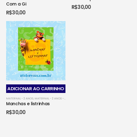
Com a Gi
R$
30,00
R$
30,00
ADICIONAR AO CARRINHO
MATERNAL - 2 ANOS
,
MATERNAL - 2 ANOS - CAMPO GRANDENSE
,
MATERNAL - 2 ANOS - CORUMB
Manchas e listrinhas
R$
30,00