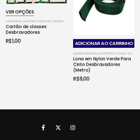
Este
VER OPÇÕES
produto
CADERNOS, CARTÕES E MANUAIS
,
DESBRAVADORES
,
MINISTÉRIO JOVEM
tem
Cartão de classes
várias
Desbravadores
variantes.
R$
1,00
ADICIONAR AO CARRINHO
As
opções
DESBRAVADORES
,
MINISTÉRIO JOVEM
,
TECIDO - DESBRAVADORES
Lona em Nylon Verde Para
podem
Cinto Desbravadores
ser
(Metro)
escolhidas
R$
9,00
na
página
do
produto