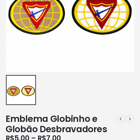
Emblema Globinho e
Globão Desbravadores
Faixa
R$
5,00
–
R$
7,00