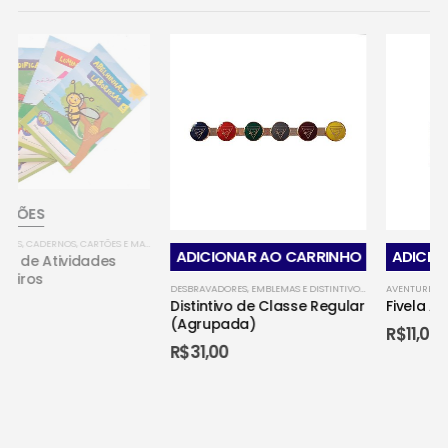
,
MINISTÉRIO JOVEM
ADICIONAR AO CARRINHO
ADICIONAR AO CARRINHO
DESBRAVADORES
,
EMBLEMAS E DISTINTIVOS OFICIAIS
AVENTUREIROS
,
MINISTÉRIO JOVEM
,
EMBLEMAS E DISTINTIVOS OFICIAIS - AVENTUREIROS
Distintivo de Classe Regular
Fivela Aventureiro Adulto
(Agrupada)
R$
11,00
R$
31,00