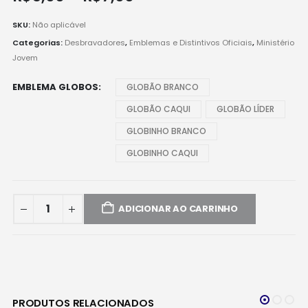
de
preço:
SKU:
Não aplicável
R$5,00
Categorias:
Desbravadores
,
Emblemas e Distintivos Oficiais
,
Ministério
através
Jovem
R$7,00
EMBLEMA GLOBOS
GLOBÃO BRANCO
GLOBÃO CAQUI
GLOBÃO LÍDER
GLOBINHO BRANCO
GLOBINHO CAQUI
ADICIONAR AO CARRINHO
PRODUTOS RELACIONADOS