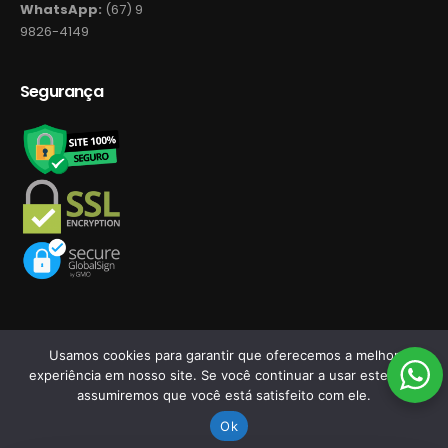
WhatsApp:
(67) 9
9826-4149
Segurança
Usamos cookies para garantir que oferecemos a melhor
experiência em nosso site. Se você continuar a usar este site,
©2026 Novo Tempo Store ASM - Desenvolvido por
assumiremos que você está satisfeito com ele.
Após escolher seus produtos, consulte o seu carrinho de compras.
RDORVAL Soluções em Tecnologia.
Ok
Dispensar