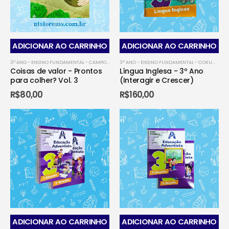
ADICIONAR AO CARRINHO
ADICIONAR AO CARRINHO
3º ANO - ENSINO FUNDAMENTAL - CAMPO GRANDENSE
,
3º ANO - ENSINO FUNDAMENTAL - CO
3º ANO - ENSINO FUNDAMENTAL - CORUMBÁ
,
3
Coisas de valor - Prontos
Língua Inglesa - 3º Ano
para colher? Vol. 3
(Interagir e Crescer)
R$
80,00
R$
160,00
ADICIONAR AO CARRINHO
ADICIONAR AO CARRINHO