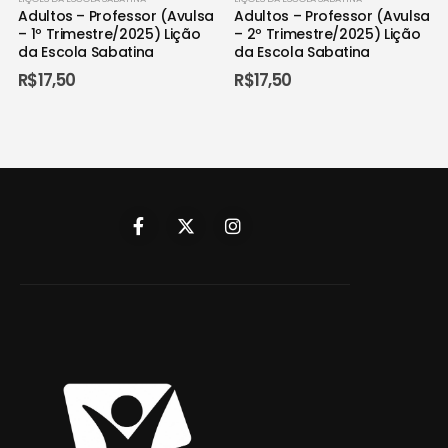
Adultos – Professor (Avulsa
Adultos – Professor (Avulsa
– 1º Trimestre/2025) Lição
– 2º Trimestre/2025) Lição
da Escola Sabatina
da Escola Sabatina
R$
17,50
R$
17,50