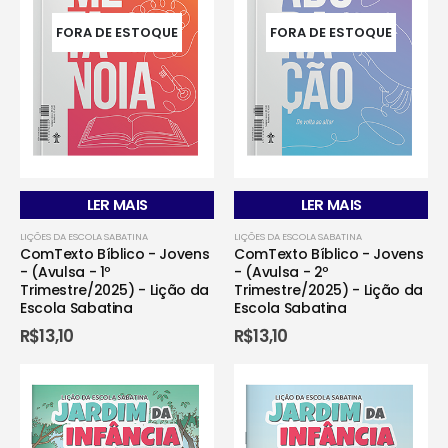
FORA DE ESTOQUE
FORA DE ESTOQUE
LER MAIS
LER MAIS
LIÇÕES DA ESCOLA SABATINA
LIÇÕES DA ESCOLA SABATINA
ComTexto Bíblico - Jovens
ComTexto Bíblico - Jovens
- (Avulsa - 1º
- (Avulsa - 2º
Trimestre/2025) - Lição da
Trimestre/2025) - Lição da
Escola Sabatina
Escola Sabatina
R$
13,10
R$
13,10