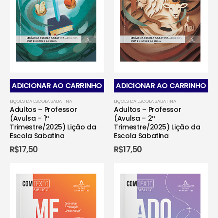
ADICIONAR AO CARRINHO
ADICIONAR AO CARRINHO
LIÇÕES DA ESCOLA SABATINA
LIÇÕES DA ESCOLA SABATINA
Adultos – Professor
Adultos – Professor
(Avulsa – 1º
(Avulsa – 2º
Trimestre/2025) Lição da
Trimestre/2025) Lição da
Escola Sabatina
Escola Sabatina
R$
17,50
R$
17,50