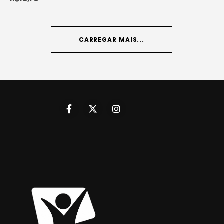
CARREGAR MAIS...