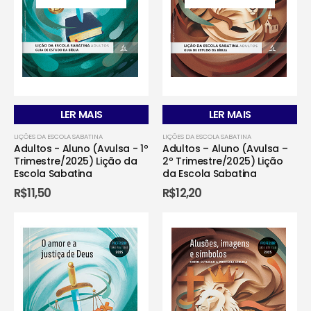
LER MAIS
LER MAIS
LIÇÕES DA ESCOLA SABATINA
LIÇÕES DA ESCOLA SABATINA
Adultos - Aluno (Avulsa - 1º
Adultos – Aluno (Avulsa –
Trimestre/2025) Lição da
2º Trimestre/2025) Lição
Escola Sabatina
da Escola Sabatina
R$
11,50
R$
12,20