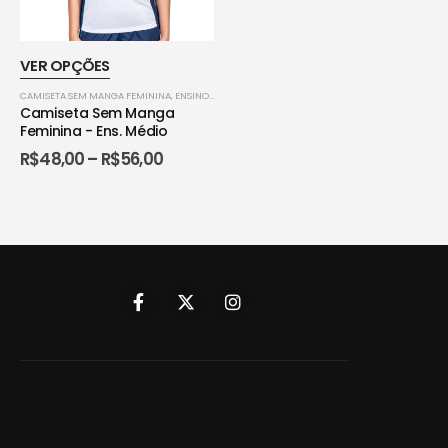
Este
VER OPÇÕES
produto
CAMISETA SEM MANGA FEMININA
,
ENSINO MÉDIO - UNIFORMES
,
UNIFORMES
tem
Camiseta Sem Manga
várias
Feminina - Ens. Médio
variantes.
Faixa
R$
48,00
–
R$
56,00
de
As
preço:
opções
R$48,00
podem
através
R$56,00
ser
escolhidas
na
página
do
produto