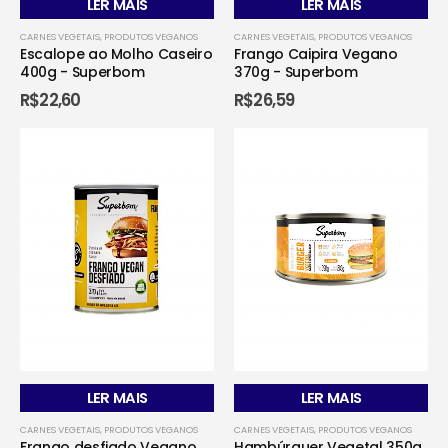
LER MAIS
LER MAIS
CARNES VEGETAIS
,
PRODUTOS VEGANOS
CARNES VEGETAIS
,
PRODUTOS VEGANOS
Escalope ao Molho Caseiro
Frango Caipira Vegano
400g - Superbom
370g - Superbom
R$
22,60
R$
26,59
LER MAIS
LER MAIS
CARNES VEGETAIS
,
PRODUTOS VEGANOS
CARNES VEGETAIS
,
PRODUTOS VEGANOS
Frango desfiado Vegano
Hambúrguer Vegetal 350g