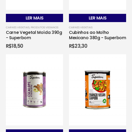
LER MAIS
LER MAIS
CARNES VEGETAIS
,
PRODUTOS VEGANOS
CARNES VEGETAIS
Carne Vegetal Moída 390g
Cubinhos ao Molho
- Superbom
Mexicano 380g - Superbom
R$
18,50
R$
23,30