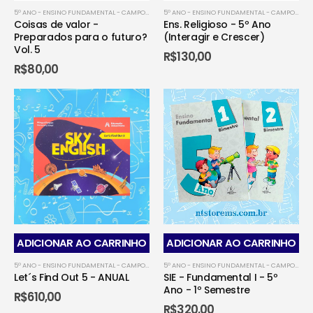
5º ANO - ENSINO FUNDAMENTAL - CAMPO GRANDENSE
,
5º ANO - ENSINO FUNDAMENTAL - CO
5º ANO - ENSINO FUNDAMENTAL - CAMPO GRANDENSE
Coisas de valor -
Ens. Religioso - 5º Ano
Preparados para o futuro?
(Interagir e Crescer)
Vol. 5
R$
130,00
R$
80,00
ADICIONAR AO CARRINHO
ADICIONAR AO CARRINHO
5º ANO - ENSINO FUNDAMENTAL - CAMPO GRANDENSE
,
5º ANO - ENSINO FUNDAMENTAL - DOU
5º ANO - ENSINO FUNDAMENTAL - CAMPO GRANDENSE
Let´s Find Out 5 - ANUAL
SIE - Fundamental I - 5º
Ano - 1º Semestre
R$
610,00
R$
320,00