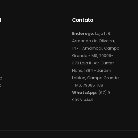
l
Contato
Endereço:
Loja I : R.
Armando de Oliveira,
147 - Amambai, Campo
Grande - MS, 79005-
370 Loja II : Av. Gunter
Hans, 1384 - Jardim
o
Leblon, Campo Grande
o
- MS, 79085-108
WhatsApp:
(67) 9
9826-4149