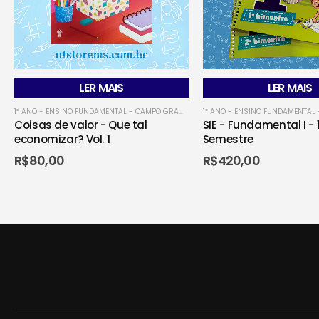
LER MAIS
LER MAIS
1º ANO - ENSINO FUNDAMENTAL - CAMPO GRANDENSE
,
1º ANO - ENSINO FUNDAMENT
Coisas de valor - Que tal
SIE - Fundamental I - 1
economizar? Vol. 1
Semestre
R$
80,00
R$
420,00