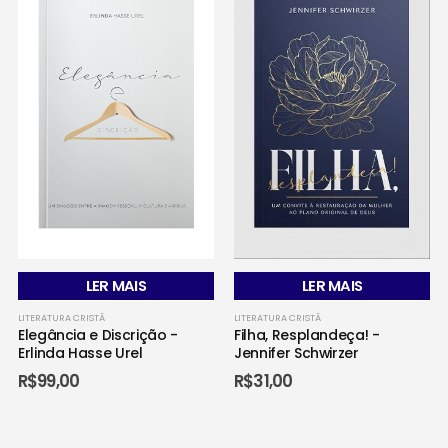
LER MAIS
LER MAIS
LITERATURA CRISTÃ
LITERATURA CRISTÃ
Elegância e Discrição -
Filha, Resplandeça! -
Erlinda Hasse Urel
Jennifer Schwirzer
R$
99,00
R$
31,00