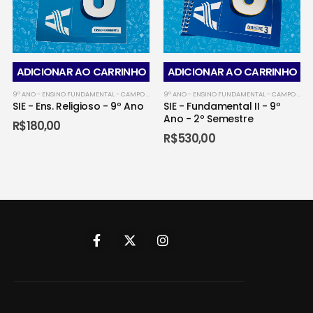
ADICIONAR AO CARRINHO
ADICIONAR AO CARRINHO
DIM DOS ESTADOS
OURADOS
VILAS BOAS
,
9º ANO - ENSINO FUNDAMENTAL - MUNDO NOVO
,
,
9º ANO - ENSINO FUNDAMENTAL - CORUMBÁ
9º ANO - FUND.
,
9º ANO - ENSINO FUNDAMENTAL - MUNDO NOVO
,
FUNDAMENTAL II
9º ANO - ENSINO FUNDAMENTAL - CAMPO GRANDENSE
,
,
9º ANO - ENSINO FUNDAMENTAL - DOUR
9º ANO - ENSINO FUNDAMENTAL - NOVA
,
9º ANO - ENSINO FUNDAMENTAL - CO
,
9º ANO - ENSINO FUNDAMENTA
9º ANO - ENSINO FUNDAMENTAL - CAMPO GRANDENSE
SIE - Ens. Religioso - 9º Ano
SIE - Fundamental II - 9º
Ano - 2º Semestre
R$
180,00
R$
530,00