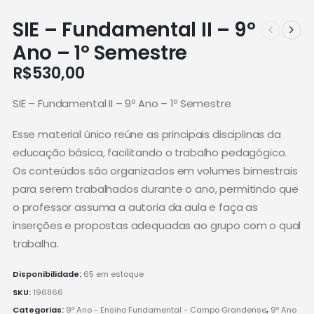
SIE – Fundamental II – 9º
Ano – 1º Semestre
R$
530,00
SIE – Fundamental II – 9º Ano – 1º Semestre
Esse material único reúne as principais disciplinas da
educação básica, facilitando o trabalho pedagógico.
Os conteúdos são organizados em volumes bimestrais
para serem trabalhados durante o ano, permitindo que
o professor assuma a autoria da aula e faça as
inserções e propostas adequadas ao grupo com o qual
trabalha.
Disponibilidade:
65 em estoque
SKU:
196866
Categorias:
9º Ano - Ensino Fundamental - Campo Grandense
,
9º Ano