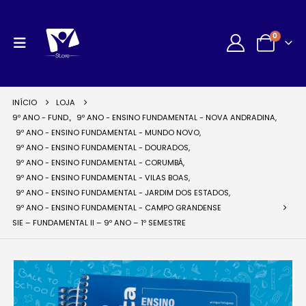
0
INÍCIO
LOJA
9º ANO - FUND.
,
9º ANO - ENSINO FUNDAMENTAL - NOVA ANDRADINA
,
9º ANO - ENSINO FUNDAMENTAL - MUNDO NOVO
,
9º ANO - ENSINO FUNDAMENTAL - DOURADOS
,
9º ANO - ENSINO FUNDAMENTAL - CORUMBÁ
,
9º ANO - ENSINO FUNDAMENTAL - VILAS BOAS
,
9º ANO - ENSINO FUNDAMENTAL - JARDIM DOS ESTADOS
,
9º ANO - ENSINO FUNDAMENTAL - CAMPO GRANDENSE
SIE – FUNDAMENTAL II – 9º ANO – 1º SEMESTRE