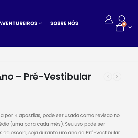
AVENTUREIROS
SOBRE NÓS
0
 Ano – Pré-Vestibular
ta por 4 apostilas, pode ser usada como revisão no
édio (uma para cada mês). Seu uso pode ser
da escola, seja durante um ano de Pré-vestibular