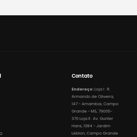
l
Contato
Endereço:
Loja I : R.
Armando de Oliveira,
147 - Amambai, Campo
Grande - MS, 79005-
370 Loja II : Av. Gunter
Hans, 1384 - Jardim
o
Leblon, Campo Grande