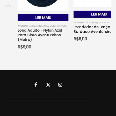
MINISTÉRIO JOVEM
LER MAIS
LER MAIS
AVENTUREIROS
,
LENÇOS E PRENDEDORES - AVENTUREIROS
AVENTUREIROS
,
EMBLEMAS E DISTINTIVOS OFICIAIS - AVENTUREIROS
,
MINISTÉRIO JOVEM
,
TECID
Prendedor de Lenço
Lona Adulto - Nylon Azul
Bordado Aventureiro
Para Cinto Aventureiros
s
R$
6,00
(Metro)
R$
9,00