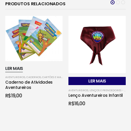
PRODUTOS RELACIONADOS
LER MAIS
AVENTUREIROS
,
CADERNOS, CARTÕES E MANUAIS - AVENTUREIROS
,
MINISTÉRIO JOVEM
LER MAIS
Caderno de Atividades
Aventureiros
,
EMBLEMAS E DISTINTIVOS OFICIAIS - AVENTUREIROS
AVENTUREIROS
,
LENÇOS E PRENDEDORES - AVENTUREIROS
,
MINISTÉRIO JOVEM
R$
19,00
Lenço Aventureiros Infantil
R$
16,00