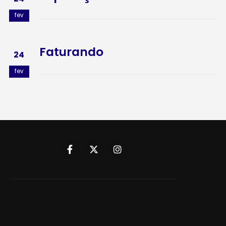
fev
Faturando
24
fev