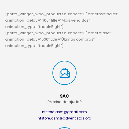
[porto_widget_woo_products number=”3″ orderby=”sales”
animation_delay=”400″ title=”Mais vendidos”
animation_type=”fadeInRight”]
[porto_widget_woo_products number=”3″ order=”asc”
animation_delay=”600″ title=”Últimas compras”
animation_type=”fadeInRight”]
SAC
Precisa de ajuda?
ntstore.asm@gmail.com
ntstore.asm@adventistas.org